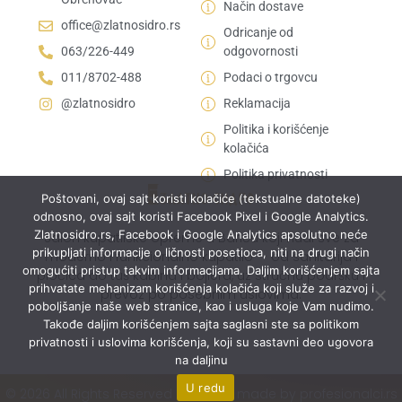
Način dostave
office@zlatnosidro.rs
Odricanje od
063/226-449
odgovornosti
011/8702-488
Podaci o trgovcu
@zlatnosidro
Reklamacija
Politika i korišćenje
kolačića
Politika privatnosti
Poštovani, ovaj sajt koristi kolačiće (tekstualne datoteke)
odnosno, ovaj sajt koristi Facebook Pixel i Google Analytics.
Zlatnosidro.rs, Facebook i Google Analytics apsolutno neće
Salon kupatilske opreme u Bariču koji nudi sve za
prikupljati informacije o ličnosti posetioca, niti na drugi način
moderno i funkcionalno kupatilo — od sanitarija i
omogućiti pristup takvim informacijama. Daljim korišćenjem sajta
pločica do tuš kabina i bojlera, uz stručnu podršku i
prihvatate mehanizam korišćenja kolačića koji služe za razvoj i
prevoz po posebnim uslovima.
poboljšanje naše web stranice, kao i usluga koje Vam nudimo.
Takođe daljim korišćenjem sajta saglasni ste sa politikom
privatnosti i uslovima korišćenja, koji su sastavni deo ugovora
na daljinu
U redu
© 2026 All Rights Reserved | Website made by profesionalci.rs