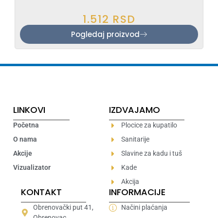
1.512
RSD
Pogledaj proizvod
LINKOVI
IZDVAJAMO
Početna
Plocice za kupatilo
O nama
Sanitarije
Akcije
Slavine za kadu i tuš
Vizualizator
Kade
Akcija
KONTAKT
INFORMACIJE
Obrenovački put 41,
Načini plaćanja
Obrenovac