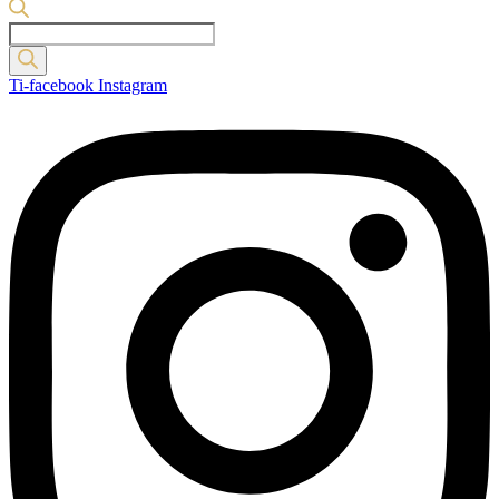
Products
search
Ti-facebook
Instagram