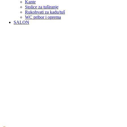
Kante
Stolice za tuširanje
Rukohvati za kadu/tuš
WC pribor i oprema
SALON