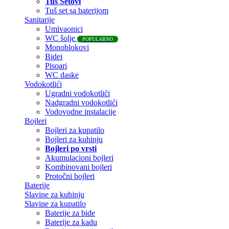
Tuš Setovi
Tuš set sa baterijom
Sanitarije
Umivaonici
WC šolje
POPULARNO
Monoblokovi
Bidei
Pisoari
WC daske
Vodokotlići
Ugradni vodokotlići
Nadgradni vodokotlići
Vodovodne instalacije
Bojleri
Bojleri za kupatilo
Bojleri za kuhinju
Bojleri po vrsti
Akumulacioni bojleri
Kombinovani bojleri
Protočni bojleri
Baterije
Slavine za kuhinju
Slavine za kupatilo
Baterije za bide
Baterije za kadu