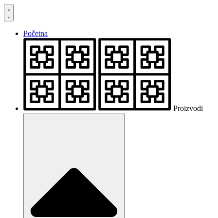
Skočite
na
sadržaj
Početna
Proizvodi