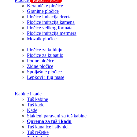
Pločice
POPUSTI U TOKU!
Keramičke pločice
Granitne pločice
Pločice imitacija drveta
Pločice imitacija kamena
Pločice velikog formata
Pločice imitacija mermera
Mozaik pločice
Pločice za kuhinju
Pločice za kupatilo
Podne pločice
Zidne pločice
Spoljašnje pločice
Lepkovi i fug mase
Kabine i kade
Tuš kabine
Tuš kade
Kade
Stakleni paravani za tuš kabine
Oprema za tuš i kadu
Tuš kanalice i slivnici
Tuš rešetke