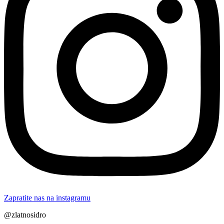
Zapratite nas na instagramu
@zlatnosidro