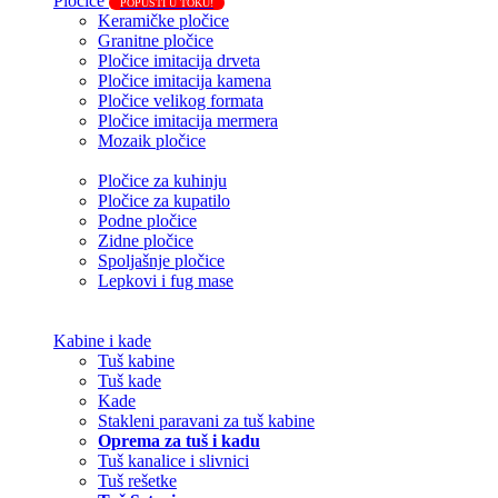
Pločice
POPUSTI U TOKU!
Keramičke pločice
Granitne pločice
Pločice imitacija drveta
Pločice imitacija kamena
Pločice velikog formata
Pločice imitacija mermera
Mozaik pločice
Pločice za kuhinju
Pločice za kupatilo
Podne pločice
Zidne pločice
Spoljašnje pločice
Lepkovi i fug mase
Kabine i kade
Tuš kabine
Tuš kade
Kade
Stakleni paravani za tuš kabine
Oprema za tuš i kadu
Tuš kanalice i slivnici
Tuš rešetke