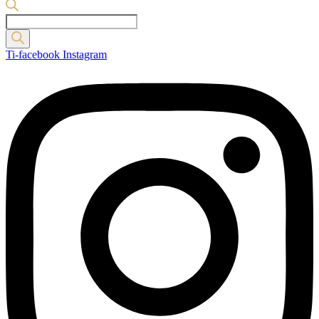
Products
search
Ti-facebook
Instagram