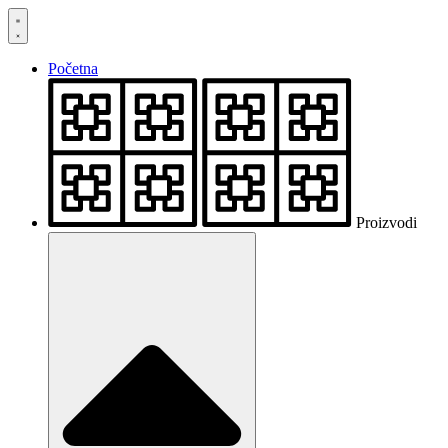
Skočite
na
sadržaj
Početna
Proizvodi