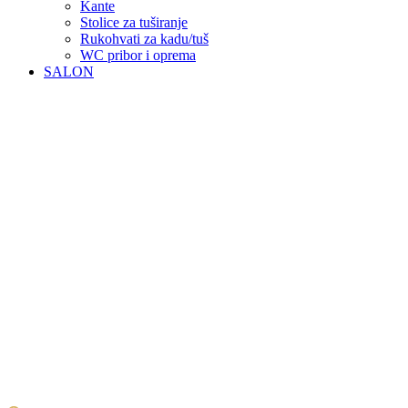
Kante
Stolice za tuširanje
Rukohvati za kadu/tuš
WC pribor i oprema
SALON