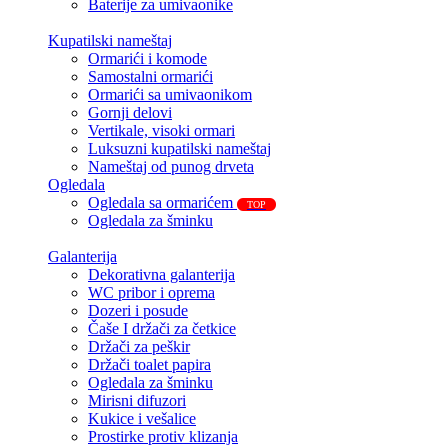
Baterije za umivaonike
Kupatilski nameštaj
Ormarići i komode
Samostalni ormarići
Ormarići sa umivaonikom
Gornji delovi
Vertikale, visoki ormari
Luksuzni kupatilski nameštaj
Nameštaj od punog drveta
Ogledala
Ogledala sa ormarićem
TOP
Ogledala za šminku
Galanterija
Dekorativna galanterija
WC pribor i oprema
Dozeri i posude
Čaše I držači za četkice
Držači za peškir
Držači toalet papira
Ogledala za šminku
Mirisni difuzori
Kukice i vešalice
Prostirke protiv klizanja