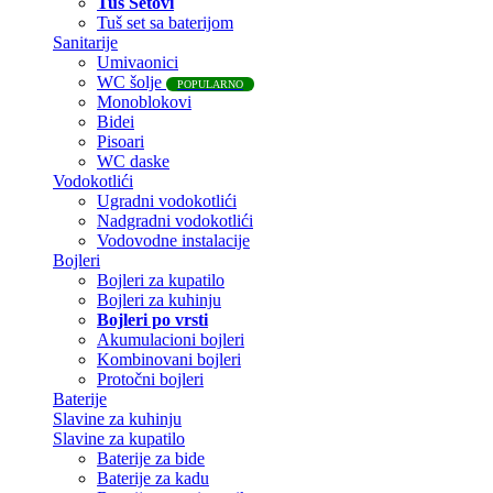
Tuš Setovi
Tuš set sa baterijom
Sanitarije
Umivaonici
WC šolje
POPULARNO
Monoblokovi
Bidei
Pisoari
WC daske
Vodokotlići
Ugradni vodokotlići
Nadgradni vodokotlići
Vodovodne instalacije
Bojleri
Bojleri za kupatilo
Bojleri za kuhinju
Bojleri po vrsti
Akumulacioni bojleri
Kombinovani bojleri
Protočni bojleri
Baterije
Slavine za kuhinju
Slavine za kupatilo
Baterije za bide
Baterije za kadu