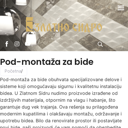
Pod-montaža za bide
Početna
/
Pod-montaža za bide obuhvata specijalizovane delove i
sisteme koji omogućavaju sigurnu i kvalitetnu instalaciju
bidea. U Zlatnom Sidru nudimo proizvode izrađene od
izdržljivih materijala, otpornim na vlagu i habanje, što
garantuje dug vek trajanja. Ova rešenja su prilagođena
modernim kupatilima i olakšavaju montažu, održavanje i
upotrebu bidea. Bilo da renovirate prostor ili postavljate
novi bide, naši proizvodi će vam pomoći da obezbedite