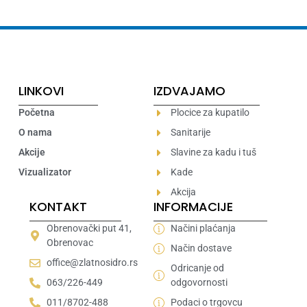
LINKOVI
IZDVAJAMO
Početna
Plocice za kupatilo
O nama
Sanitarije
Akcije
Slavine za kadu i tuš
Vizualizator
Kade
Akcija
KONTAKT
INFORMACIJE
Obrenovački put 41,
Načini plaćanja
Obrenovac
Način dostave
office@zlatnosidro.rs
Odricanje od
063/226-449
odgovornosti
011/8702-488
Podaci o trgovcu