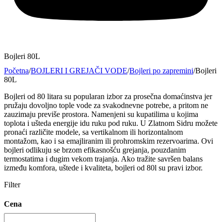
Bojleri 80L
Početna
/
BOJLERI I GREJAČI VODE
/
Bojleri po zapremini
/
Bojleri
80L
Bojleri od 80 litara su popularan izbor za prosečna domaćinstva jer
pružaju dovoljno tople vode za svakodnevne potrebe, a pritom ne
zauzimaju previše prostora. Namenjeni su kupatilima u kojima
toplota i ušteda energije idu ruku pod ruku. U Zlatnom Sidru možete
pronaći različite modele, sa vertikalnom ili horizontalnom
montažom, kao i sa emajliranim ili prohromskim rezervoarima. Ovi
bojleri odlikuju se brzom efikasnošću grejanja, pouzdanim
termostatima i dugim vekom trajanja. Ako tražite savršen balans
između komfora, uštede i kvaliteta, bojleri od 80l su pravi izbor.
Filter
Cena