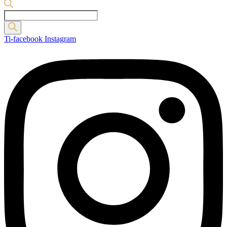
Products
search
Ti-facebook
Instagram