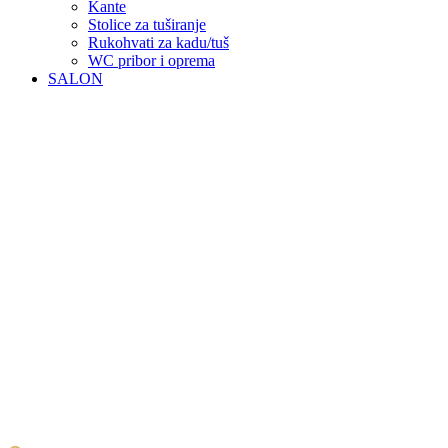
Kante
Stolice za tuširanje
Rukohvati za kadu/tuš
WC pribor i oprema
SALON