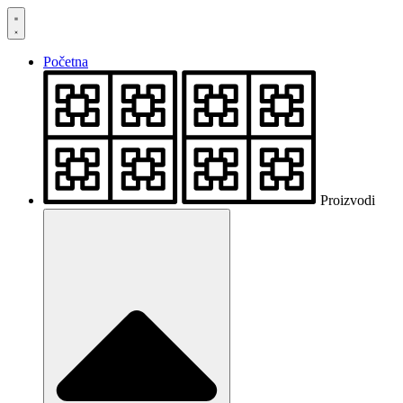
Skočite
na
sadržaj
Početna
Proizvodi