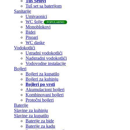
Tuš Setovi
Tuš set sa baterijom
Sanitarije
Umivaonici
WC šolje
POPULARNO
Monoblokovi
Bidei
Pisoari
WC daske
Vodokotlići
Ugradni vodokotlići
Nadgradni vodokotlići
Vodovodne instalacije
Bojleri
Bojleri za kupatilo
Bojleri za kuhinju
Bojleri po vrsti
Akumulacioni bojleri
Kombinovani bojleri
Protočni bojleri
Baterije
Slavine za kuhinju
Slavine za kupatilo
Baterije za bide
Baterije za kadu