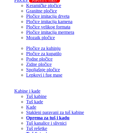
Pločice
POPUSTI U TOKU!
Keramičke pločice
Granitne pločice
Pločice imitacija drveta
Pločice imitacija kamena
Pločice velikog formata
Pločice imitacija mermera
Mozaik pločice
Pločice za kuhinju
Pločice za kupatilo
Podne pločice
Zidne pločice
Spoljašnje pločice
Lepkovi i fug mase
Kabine i kade
Tuš kabine
Tuš kade
Kade
Stakleni paravani za tuš kabine
Oprema za tuš i kadu
Tuš kanalice i slivnici
Tuš rešetke