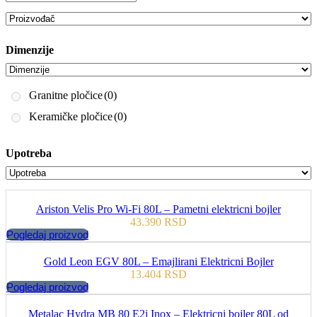
Dimenzije
Granitne pločice
(0)
Keramičke pločice
(0)
Upotreba
Ariston Velis Pro Wi-Fi 80L – Pametni elektricni bojler
43.390
RSD
Pogledaj proizvod
Gold Leon EGV 80L – Emajlirani Elektricni Bojler
13.404
RSD
Pogledaj proizvod
Metalac Hydra MB 80 E2i Inox – Elektricni bojler 80L od