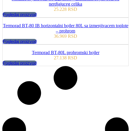
nerdjajuceg celika
25.228
RSD
Pogledaj proizvod
Termorad BT-80 IB horizontalni bojler 80L sa izmenjivacem toplote
– prohrom
36.969
RSD
Pogledaj proizvod
Termorad BT-80L prohromski bojler
27.138
RSD
Pogledaj proizvod