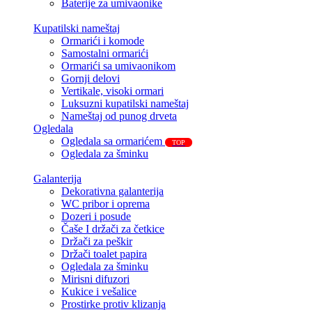
Baterije za umivaonike
Kupatilski nameštaj
Ormarići i komode
Samostalni ormarići
Ormarići sa umivaonikom
Gornji delovi
Vertikale, visoki ormari
Luksuzni kupatilski nameštaj
Nameštaj od punog drveta
Ogledala
Ogledala sa ormarićem
TOP
Ogledala za šminku
Galanterija
Dekorativna galanterija
WC pribor i oprema
Dozeri i posude
Čaše I držači za četkice
Držači za peškir
Držači toalet papira
Ogledala za šminku
Mirisni difuzori
Kukice i vešalice
Prostirke protiv klizanja