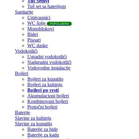
Tuš Setovi
Tuš set sa baterijom
Sanitarije
Umivaonici
WC šolje
POPULARNO
Monoblokovi
Bidei
Pisoari
WC daske
Vodokotlići
Ugradni vodokotlići
Nadgradni vodokotlići
Vodovodne instalacije
Bojleri
Bojleri za kupatilo
Bojleri za kuhinju
Bojleri po vrsti
Akumulacioni bojleri
Kombinovani bojleri
Protočni bojleri
Baterije
Slavine za kuhinju
Slavine za kupatilo
Baterije za bide
Baterije za kadu