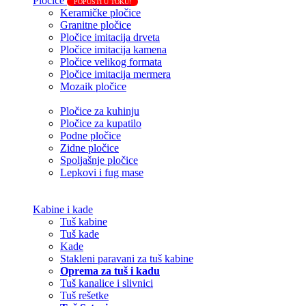
Pločice
POPUSTI U TOKU!
Keramičke pločice
Granitne pločice
Pločice imitacija drveta
Pločice imitacija kamena
Pločice velikog formata
Pločice imitacija mermera
Mozaik pločice
Pločice za kuhinju
Pločice za kupatilo
Podne pločice
Zidne pločice
Spoljašnje pločice
Lepkovi i fug mase
Kabine i kade
Tuš kabine
Tuš kade
Kade
Stakleni paravani za tuš kabine
Oprema za tuš i kadu
Tuš kanalice i slivnici
Tuš rešetke