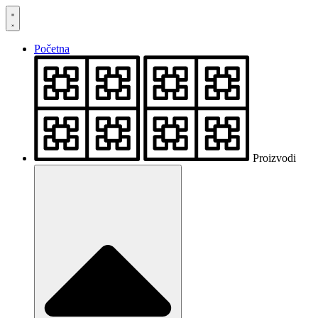
Skočite
na
sadržaj
Početna
Proizvodi