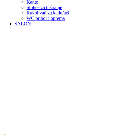
Kante
Stolice za tuširanje
Rukohvati za kadu/tuš
WC pribor i oprema
SALON