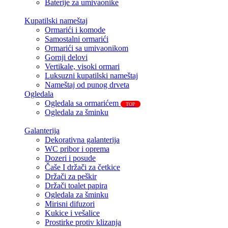
Baterije za umivaonike
Kupatilski nameštaj
Ormarići i komode
Samostalni ormarići
Ormarići sa umivaonikom
Gornji delovi
Vertikale, visoki ormari
Luksuzni kupatilski nameštaj
Nameštaj od punog drveta
Ogledala
Ogledala sa ormarićem
TOP
Ogledala za šminku
Galanterija
Dekorativna galanterija
WC pribor i oprema
Dozeri i posude
Čaše I držači za četkice
Držači za peškir
Držači toalet papira
Ogledala za šminku
Mirisni difuzori
Kukice i vešalice
Prostirke protiv klizanja